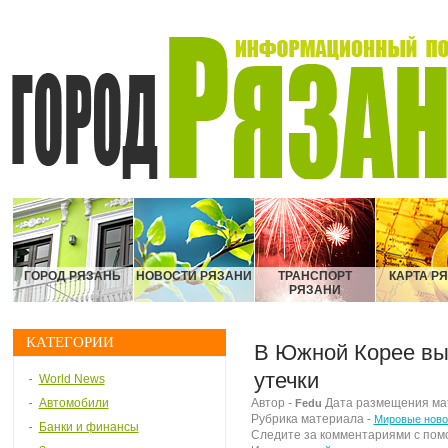
ГОРОД РЯЗАНЬ
НОВОСТИ РЯЗАНИ
ТРАНСПОРТ
КАРТА Р
РЯЗАНИ
КАТЕГОРИИ
В Южной Корее вы
утечки
World News
Автомобили
Автор -
Дата размещения мате
Fedu
Рубрика материала -
Мировые ново
Банки и финансы
Следите за комментариями с по