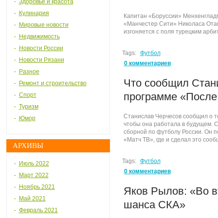
Здоровье и красота
Кулинария
Капитан «Боруссии» Менхенгладб
«Манчестер Сити» Николаса Отам
Мировые новости
изгоняется с поля турецким арб
Недвижимость
Новости России
Tags:
Футбол
Новости Рязани
0 комментариев
Разное
Что сообщил Стан
Ремонт и строительство
программе «После
Спорт
Туризм
Станислав Черчесов сообщил о то
Юмор
чтобы она работала в будущем. 
сборной по футболу России. Он п
«Матч ТВ», где и сделал это соо
АРХИВЫ
Tags:
Футбол
Июль 2022
0 комментариев
Март 2022
Ноябрь 2021
Яков Рылов: «Во в
Май 2021
шанса СКА»
Февраль 2021