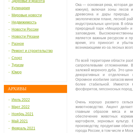
Здоровье и красота
Ока — основная река, которая де
Кулинария
южную), включая зоны лесов 
древесина и дары природы. 
Мировые новости
экологическом плане, лесной ра
Недвижимость
индустриальных центров. В обл
природный парк «Мещерский» и
Новости России
заповедник. Высококачествен
Новости Рязани
является важным ресурсом и пр
время, это приносит и убытк
Разное
возникающими из-за лесных возг
Ремонт и строительство
Спорт
По всей территории области раз
Туризм
сапропелевыми отложениями. В
залежей мореного дуба. Это цен
Юмор
декоративных и отделочных 
Огромное изобилие запасов мин
более стабильной. Имеются м
АРХИВЫ
фосфоритов, гипсоносных пород, 
Июль 2022
Очень хорошо развито сельс
Март 2022
животноводство. Акцент делает
главным образом мяса и мол
Ноябрь 2021
обеспечение животных кормам
Май 2021
картофеля, зерновых культур.
производству, продуктами обеспе
Февраль 2021
города России, в том числе и Мос