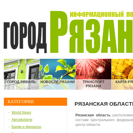
ГОРОД РЯЗАНЬ
НОВОСТИ РЯЗАНИ
ТРАНСПОРТ
КАРТА Р
РЯЗАНИ
КАТЕГОРИИ
РЯЗАНСКАЯ ОБЛАСТ
World News
Рязанская область
расположена
Автомобили
составе Центрального федераль
центр области.
Банки и финансы