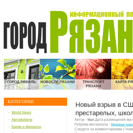
ГОРОД РЯЗАНЬ
НОВОСТИ РЯЗАНИ
ТРАНСПОРТ
КАРТА Р
РЯЗАНИ
КАТЕГОРИИ
Новый взрыв в СШ
престарелых, школ
World News
Автомобили
Автор -
Дата размещения матер
Mari
Рубрика материала -
Мировые ново
Банки и финансы
Следите за комментариями с по