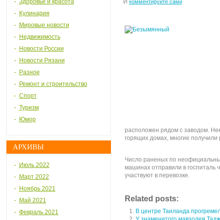
Здоровье и красота
И
комментируйте сами
Кулинария
Мировые новости
Недвижимость
Новости России
Новости Рязани
Разное
Ремонт и строительство
Спорт
Туризм
Юмор
расположен рядом с заводом. Не
горящих домах, многие получили
АРХИВЫ
Число раненых по неофициальны
Июль 2022
машинах отправили в госпиталь 
участвуют в перевозке.
Март 2022
Ноябрь 2021
Related posts:
Май 2021
В центре Таиланда прогремел
Февраль 2021
У знаменитого мавзолея Тадж