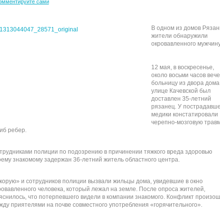
омментируйте сами
В одном из домов Рязан
жители обнаружили
окровавленного мужчину
12 мая, в воскресенье,
около восьми часов вече
больницу из двора дома
улице Качевской был
доставлен 35-летний
рязанец. У пострадавше
медики констатировали
черепно-мозговую травм
иб ребер.
трудниками полиции по подозрению в причинении тяжкого вреда здоровью
оему знакомому задержан 36-летний житель областного центра.
корую» и сотрудников полиции вызвали жильцы дома, увидевшие в окно
ровавленного человека, который лежал на земле. После опроса жителей,
яснилось, что потерпевшего видели в компании знакомого. Конфликт произо
жду приятелями на почве совместного употребления «горячительного».