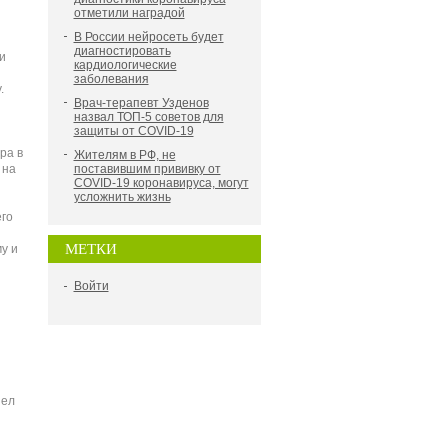
отметили наградой
В России нейросеть будет
диагностировать
и
кардиологические
заболевания
.
Врач-терапевт Узденов
назвал ТОП-5 советов для
защиты от COVID-19
ра в
Жителям в РФ, не
 на
поставившим прививку от
COVID-19 коронавируса, могут
усложнить жизнь
го
МЕТКИ
у и
Войти
шел