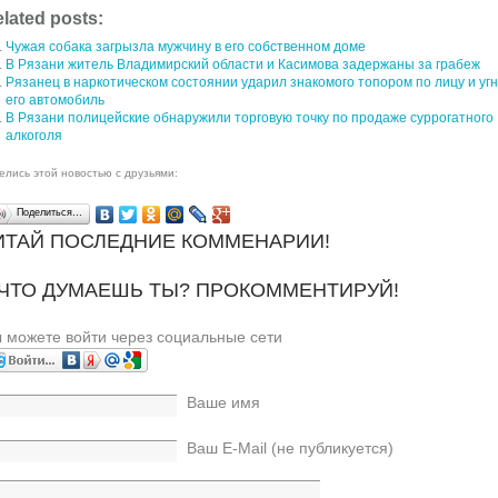
lated posts:
Чужая собака загрызла мужчину в его собственном доме
В Рязани житель Владимирский области и Касимова задержаны за грабеж
Рязанец в наркотическом состоянии ударил знакомого топором по лицу и уг
его автомобиль
В Рязани полицейские обнаружили торговую точку по продаже суррогатного
алкоголя
елись этой новостью с друзьями:
Поделиться…
ИТАЙ ПОСЛЕДНИЕ КОММЕНАРИИ!
 ЧТО ДУМАЕШЬ ТЫ? ПРОКОММЕНТИРУЙ!
 можете войти через социальные сети
Ваше имя
Ваш E-Mail (не публикуется)