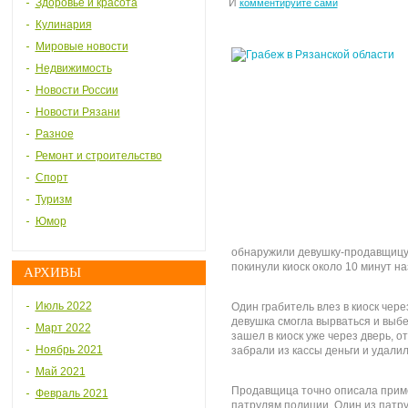
Здоровье и красота
И
комментируйте сами
Кулинария
Мировые новости
Недвижимость
Новости России
Новости Рязани
Разное
Ремонт и строительство
Спорт
Туризм
Юмор
обнаружили девушку-продавщицу. 
покинули киоск около 10 минут на
АРХИВЫ
Июль 2022
Один грабитель влез в киоск чере
девушка смогла вырваться и выбе
Март 2022
зашел в киоск уже через дверь, 
Ноябрь 2021
забрали из кассы деньги и удалил
Май 2021
Продавщица точно описала приме
Февраль 2021
патрулям полиции. Один из патр