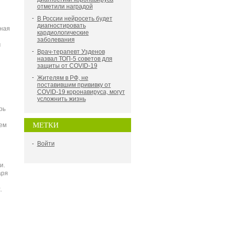
отметили наградой
В России нейросеть будет
диагностировать
ьная
кардиологические
заболевания
м
Врач-терапевт Узденов
назвал ТОП-5 советов для
защиты от COVID-19
Жителям в РФ, не
поставившим прививку от
COVID-19 коронавируса, могут
усложнить жизнь
рь
МЕТКИ
ем
Войти
и.
аря
.