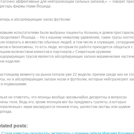
статочно эффективные для нейтрализации сильных запахов,» — говорит прес
кретарь фирмы Нами Йошида.
теперь и абсорбирующие запах футболки
ервыми испытателями были выбраны пациенты больниц и домов престарелы
продолжает Йошида. – Но к нашему немалому удивлению, такие трусы охотн
али покупать и множество обычных людей, в том числе и служащие, сотрудник
исов и бизнесмены, то есть люди, которым по работе приходится общаться с
льшим количеством клиентов и партнеров.» Секретным оружием
зодорирующих трусов является абсорбирующие запахи керамические частичк
ани изделия.
настоящему моменту на рынок попали уже 22 модели, причем среди них не то
усы, но и абсорбирующие запахи носки и футболки, которые нейтрализуют за
та подмышками.
льзя не отметить, что японцы вообще чрезвычайно дискретны в вопросах
гиены тела. Ведь кто, кроме японцев мог бы придумать туалеты, в которых
еприличные» звуки маскируются пением птиц, шелестом листвы или шумом
допада.
lated posts:
Стали известны результаты экспертизы о причине гибели Максима Кузьмин