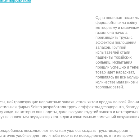
омментируйте сами
Одна японская текстил
фирма объявила войну
метеоризму и кишечны
газам: она начала
производить трусы с
эффектом поглощения
запахов. Группой
испытателей стали
пациенты токийских
больниц. Испытания
прошли успешно и тепе
товар идет нарасхват,
появляясь во все больш
количестве магазинов и
торговых сетей.
усы, нейтрализующие неприятные запахи, стали хитом продаж по всей Япони
кстильная фирма Seiren разработала трусы с эффектом дезодоранта, благод
му люди, на которых они надеты, даже в случае вздутий живота и метеоризма
гут не опасаться осуждающих взглядов и язвительных замечаний окружающих
онадобилось несколько лет, пока нам удалось создать трусы-дезодорант,
статочно удобные для того, чтобы носить их повседневно, но в то же время,