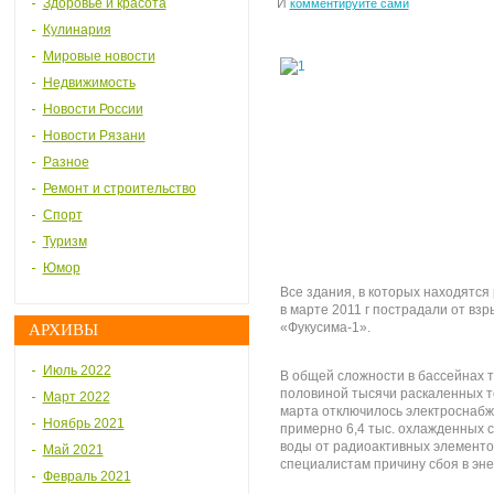
Здоровье и красота
И
комментируйте сами
Кулинария
Мировые новости
Недвижимость
Новости России
Новости Рязани
Разное
Ремонт и строительство
Спорт
Туризм
Юмор
Все здания, в которых находятся р
в марте 2011 г пострадали от вз
«Фукусима-1».
АРХИВЫ
Июль 2022
В общей сложности в бассейнах т
половиной тысячи раскаленных т
Март 2022
марта отключилось электроснабж
Ноябрь 2021
примерно 6,4 тыс. охлажденных с
воды от радиоактивных элементов
Май 2021
специалистам причину сбоя в эне
Февраль 2021