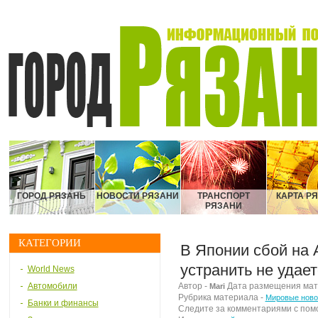
ГОРОД РЯЗАНЬ
НОВОСТИ РЯЗАНИ
ТРАНСПОРТ
КАРТА Р
РЯЗАНИ
КАТЕГОРИИ
В Японии сбой на
устранить не удает
World News
Автомобили
Автор -
Дата размещения матер
Mari
Рубрика материала -
Мировые ново
Банки и финансы
Следите за комментариями с по