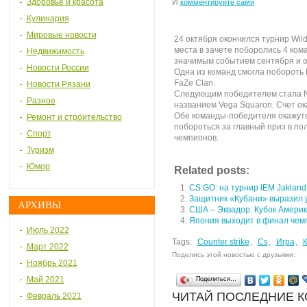
Здоровье и красота
И
комментируйте сами
Кулинария
Мировые новости
24 октября окончился турнир Wil
места в зачете поборолись 4 ком
Недвижимость
значимым событием сентября и о
Новости России
Одна из команд смогла побороть К
FaZe Clan.
Новости Рязани
Следующим победителем стала N
Разное
названием Vega Squaron. Счет о
Обе команды-победителя окажутся
Ремонт и строительство
побороться за главный приз в по
Спорт
чемпионов.
Туризм
Юмор
Related posts:
CS:GO: на турнир IEM Jaklan
Защитник «Кубани» выразил у
АРХИВЫ
США – Эквадор. Кубок Америк
Япония выходит в финал чем
Июль 2022
Tags:
Counter strike
,
Cs
,
Игра
,
Март 2022
Поделись этой новостью с друзьями:
Ноябрь 2021
Май 2021
Поделиться…
ЧИТАЙ ПОСЛЕДНИЕ 
Февраль 2021