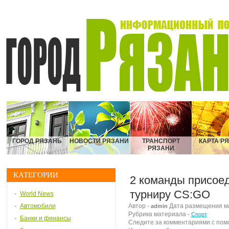
ГОРОД РЯЗАНЬ
НОВОСТИ РЯЗАНИ
ТРАНСПОРТ
КАРТА Р
РЯЗАНИ
КАТЕГОРИИ
2 команды присоед
турниру CS:GO
World News
Автомобили
Автор -
Дата размещения мат
admin
Рубрика материала -
Спорт
Банки и финансы
Следите за комментариями с по