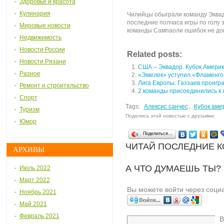
Здоровье и красота
Кулинария
Чилийцы обыграли команду Эквадо
последние полчаса игры по голу 
Мировые новости
команды Сампаоли ошибок не до
Недвижимость
Новости России
Related posts:
Новости Рязани
США – Эквадор. Кубок Америк
Разное
«Эмелек» уступил «Фламенго
Лига Европы. Газзаев проигр
Ремонт и строительство
2 команды присоединились к
Спорт
Tags:
Алексис санчес
,
Кубок аме
Туризм
Поделись этой новостью с друзьями:
Юмор
Поделиться…
ЧИТАЙ ПОСЛЕДНИЕ 
АРХИВЫ
А ЧТО ДУМАЕШЬ ТЫ?
Июль 2022
Март 2022
Вы можете войти через соци
Ноябрь 2021
Май 2021
Февраль 2021
В