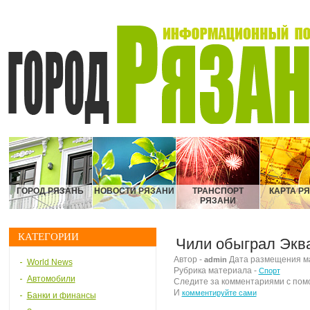
ГОРОД РЯЗАНЬ
НОВОСТИ РЯЗАНИ
ТРАНСПОРТ
КАРТА Р
РЯЗАНИ
КАТЕГОРИИ
Чили обыграл Экв
Автор -
Дата размещения мат
admin
World News
Рубрика материала -
Спорт
Автомобили
Следите за комментариями с по
И
комментируйте сами
Банки и финансы