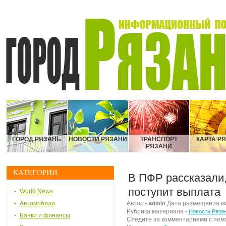
ГОРОД РЯЗАНЬ
НОВОСТИ РЯЗАНИ
ТРАНСПОРТ
КАРТА Р
РЯЗАНИ
КАТЕГОРИИ
В ПФР рассказали,
поступит выплата
World News
Автомобили
Автор -
Дата размещения мат
admin
Рубрика материала -
Новости Ряза
Банки и финансы
Следите за комментариями с по