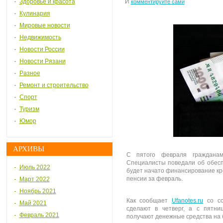
Здоровье и красота
И
комментируйте сами
Кулинария
Мировые новости
Недвижимость
Новости России
Новости Рязани
Разное
Ремонт и строительство
Спорт
Туризм
Юмор
АРХИВЫ
С пятого февраля граждана
Специалисты поведали об обесп
Июль 2022
будет начато финансирование кр
пенсии за февраль.
Март 2022
Ноябрь 2021
Как сообщает
Ufanotes.ru
со с
Май 2021
сделают в четверг, а с пятни
Февраль 2021
получают денежные средства на 