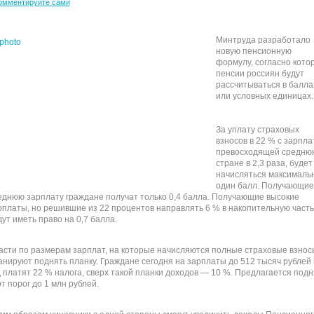
омментируйте сами
Минтруда разработало
новую пенсионную
формулу, согласно кото
пенсии россиян будут
рассчитываться в балла
или условных единицах.
За уплату страховых
взносов в 22 % с зарпла
превосходящей средню
стране в 2,3 раза, будет
начисляться максималь
один балл. Получающие
еднюю зарплату граждане получат только 0,4 балла. Получающие высокие
рплаты, но решившие из 22 процентов направлять 6 % в накопительную часть
дут иметь право на 0,7 балла.
асти по размерам зарплат, на которые начисляются полные страховые взнос
анируют поднять планку. Граждане сегодня на зарплаты до 512 тысяч рублей 
д платят 22 % налога, сверх такой планки доходов — 10 %. Предлагается подн
от порог до 1 млн рублей.