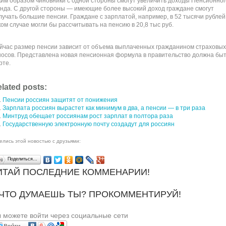
ким образом чиновники с одной стороны смогут увеличить доходы Пенсионног
нда. С другой стороны — имеющие более высокий доход граждане смогут
лучать большие пенсии. Граждане с зарплатой, например, в 52 тысячи рублей
ком случае могли бы рассчитывать на пенсию в 20,8 тыс руб.
йчас размер пенсии зависит от объема выплаченных гражданином страховых
носов. Представлена новая пенсионная формула в правительство должна быт
рте.
lated posts:
Пенсии россиян защитят от понижения
Зарплата россиян вырастет как минимум в два, а пенсии — в три раза
Минтруд обещает россиянам рост зарплат в полтора раза
Государственную электронную почту создадут для россиян
елись этой новостью с друзьями:
Поделиться…
ИТАЙ ПОСЛЕДНИЕ КОММЕНАРИИ!
 ЧТО ДУМАЕШЬ ТЫ? ПРОКОММЕНТИРУЙ!
 можете войти через социальные сети