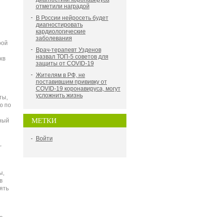
отметили наградой
В России нейросеть будет
диагностировать
кардиологические
заболевания
рой
Врач-терапевт Узденов
назвал ТОП-5 советов для
хв
защиты от COVID-19
Жителям в РФ, не
поставившим прививку от
COVID-19 коронавируса, могут
усложнить жизнь
ты,
ю по
МЕТКИ
ный
Войти
,
ы,
в
ять