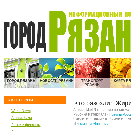
ГОРОД РЯЗАНЬ
НОВОСТИ РЯЗАНИ
ТРАНСПОРТ
КАРТА Р
РЯЗАНИ
КАТЕГОРИИ
Кто разозлил Жири
Автор -
Дата размещения матер
Mari
World News
Рубрика материала -
Новости Росс
Автомобили
Следите за комментариями с по
И
комментируйте сами
Банки и финансы