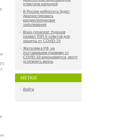
отметили наградой
р
В России нейросеть будет
диагностировать
кардиологические
заболевания
Врач-терапевт Узденов
назвал ТОП-5 советов для
защиты от COVID-19
Жителям в РФ, не
поставившим прививку от
ер
COVID-19 коронавируса, могут
усложнить жизнь
ДТП
ых
МЕТКИ
Войти
а
ил