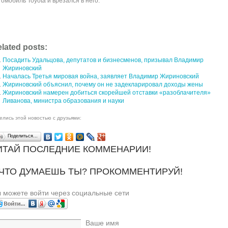
томобиль Toyota и врезался в него.
lated posts:
Посадить Удальцова, депутатов и бизнесменов, призывал Владимир
Жириновский
Началась Третья мировая война, заявляет Владимир Жириновский
Жириновский объяснил, почему он не задекларировал доходы жены
Жириновский намерен добиться скорейшей отставки «разоблачителя»
Ливанова, министра образования и науки
елись этой новостью с друзьями:
Поделиться…
ИТАЙ ПОСЛЕДНИЕ КОММЕНАРИИ!
 ЧТО ДУМАЕШЬ ТЫ? ПРОКОММЕНТИРУЙ!
 можете войти через социальные сети
Ваше имя