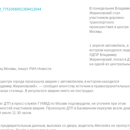
В понедельник Владими
Жириновский стал
участником дорожно-
транспортного
происшествия в центре
Москвы.
1 апреля автомобиль, в
котором находился лид
ЛДПР Владимир
Жириновский, попал в 
на одной из центральн
иц Москвы, пишут РИА Новости.
 центре города произошла авария с автомобилем, в котором находился
адимир Жириновский», — сообщил агентству источник в правоохранительных
ганах столицы. В результате аварии никто не пострадал.
кт ДТП в пресс-службе ГУМВД по Москве подтвердили, не уточняя при этом
чностей участников аварии. Произошло ДТП в Басманном переулке возле дом
 около 11.30 часов.
 предварительным данным, выезжая со двора, водитель Mercedes не пропуст