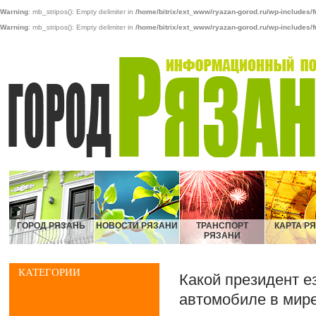
Warning
: mb_stripos(): Empty delimiter in
/home/bitrix/ext_www/ryazan-gorod.ru/wp-includes/f
Warning
: mb_stripos(): Empty delimiter in
/home/bitrix/ext_www/ryazan-gorod.ru/wp-includes/f
ГОРОД РЯЗАНЬ
НОВОСТИ РЯЗАНИ
ТРАНСПОРТ
КАРТА Р
РЯЗАНИ
КАТЕГОРИИ
Какой президент е
автомобиле в мир