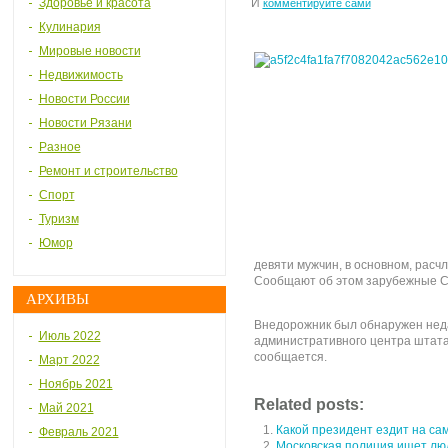
Здоровье и красота
И
комментируйте сами
Кулинария
Мировые новости
Недвижимость
Новости России
Новости Рязани
Разное
Ремонт и строительство
Спорт
Туризм
Юмор
девяти мужчин, в основном, рас
Сообщают об этом зарубежные 
АРХИВЫ
Внедорожник был обнаружен неда
Июль 2022
административного центра штата
сообщается.
Март 2022
Ноябрь 2021
Related posts:
Май 2021
Какой президент ездит на са
Февраль 2021
Московская полиция ищет люд