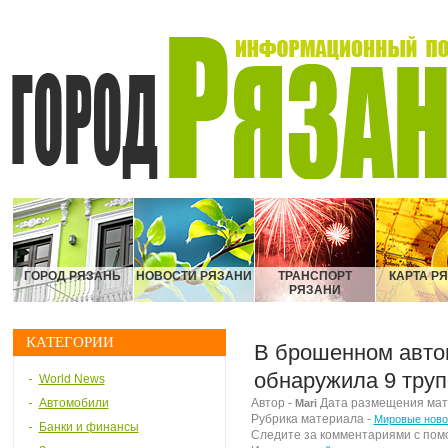
ГОРОД РЯЗАНЬ
НОВОСТИ РЯЗАНИ
ТРАНСПОРТ
КАРТА Р
РЯЗАНИ
КАТЕГОРИИ
В брошенном авто
обнаружила 9 труп
World News
Автомобили
Автор -
Дата размещения матер
Mari
Рубрика материала -
Мировые ново
Банки и финансы
Следите за комментариями с по