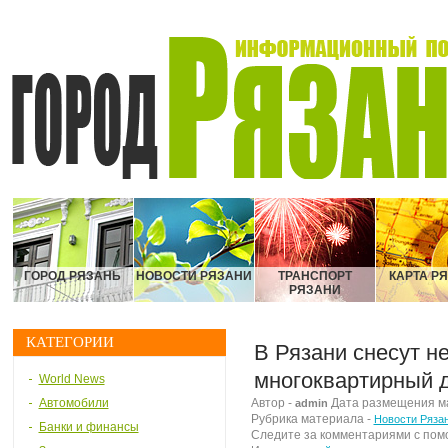
ГОРОД РЯЗАНЬ
НОВОСТИ РЯЗАНИ
ТРАНСПОРТ
КАРТА Р
РЯЗАНИ
КАТЕГОРИИ
В Рязани снесут н
многоквартирный 
World News
Автомобили
Автор -
Дата размещения мат
admin
Рубрика материала -
Новости Ряза
Банки и финансы
Следите за комментариями с по