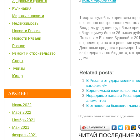
Здоровье и красота
И
комментируйте сами
Кулинария
Мировые новости
1 марта, судебные приставы горо
незаконно построенного многоква
Недвижимость
Владельцу здания судебные при
Новости России
общую сумму более 26 тысяч руб
По словам Евгении Буровой, в 20
Новости Рязани
но, несмотря на это решение суда
Разное
Денежные средства в размере 1 
из федерального бюджета, котор
Ремонт и строительство
дома.
Спорт
Туризм
Related posts:
Юмор
В Рязани от удара молнии по
как факел!»
Воронежский водитель оплат
АРХИВЫ
Нерадивые папаши Рязанщин
алиментов
Июль 2022
В отношении бывшего главы 
Март 2022
Поделись этой новостью с друзьями:
Ноябрь 2021
Май 2021
Поделиться…
ЧИТАЙ ПОСЛЕДНИЕ 
Февраль 2021