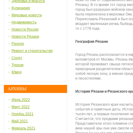
ниже по Оке от современного мес
Здоровье и красота
Рязань). В то время тот город яв
Кулинария
город был разрушен войском хана
была перенесена в верховье Оки, 
Мировые новости
Переяславль-Рязанский и был осно
Недвижимость
впадает маленькая речка Лыбедь.
то с 1778 года.
Новости России
Новости Рязани
География Рязани
Разное
Ремонт и строительство
Город Рязань располагается в ев
Спорт
километров от Москвы. Рязань я
которой проживает свыше пятисот
Туризм
природным разделителем области
Юмор
собой лесную зону, а южная пре
и лесостепями.
АРХИВЫ
История Рязани и Рязанского кр
Июль 2022
История Рязанского края насчиты
Март 2022
события и памятные даты. Истор
Ноябрь 2021
тысяч лет, а первые поселения ч
Считается, что предками рязанце
Май 2021
Представители этого племени ста
Февраль 2021
веке нашей эры они уже смогли о