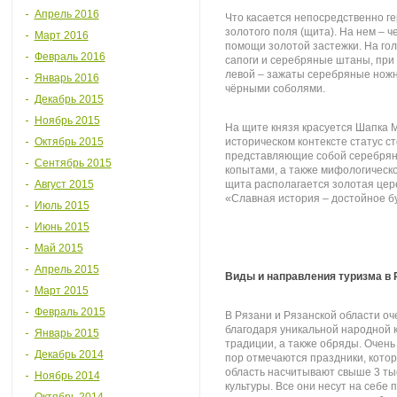
Апрель 2016
Что касается непосредственно ге
золотого поля (щита). На нем – ч
Март 2016
помощи золотой застежки. На голо
Февраль 2016
сапоги и серебряные штаны, при 
левой – зажаты серебряные ножн
Январь 2016
чёрными соболями.
Декабрь 2015
Ноябрь 2015
На щите князя красуется Шапка
Октябрь 2015
историческом контексте статус с
представляющие собой серебряног
Сентябрь 2015
копытами, а также мифологическо
Август 2015
щита располагается золотая цер
«Славная история – достойное б
Июль 2015
Июнь 2015
Май 2015
Апрель 2015
Виды и направления туризма в 
Март 2015
Февраль 2015
В Рязани и Рязанской области оч
благодаря уникальной народной к
Январь 2015
традиции, а также обряды. Очен
Декабрь 2014
пор отмечаются праздники, котор
область насчитывают свыше 3 ты
Ноябрь 2014
культуры. Все они несут на себе 