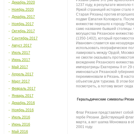
Рязани (ныне это уже археологич
Декабрь 2020
1237 году, в результате монголо
Ноябрь 2020
Яркой страницей истории стало 
Старая Рязань) против вторгшег
Декабрь 2017
подвиг Евпатия Коловрата. После
Ноябрь 2017
княжестве перешло к городу Пер
само название бывшей столицы. 
Октябрь 2017
могущества Рязанское княжество
Сентябрь 2017
(1350-1402), который противосто
Иванович славится как незаурядн
Август 2017
использовать географическое по
Июль 2017
лавировать между Ордой, Москвой
не смогли оказывать противостоя
Июнь 2017
вхождению Рязанского княжества в
Май 2017
императрицы Екатерины II от 29 
именоваться Рязанской губерние
Апрель 2017
переименовали в Рязань. В наст
Март 2017
объектом для туризма. В этом бог
посмотреть, а потому визит сюда 
Февраль 2017
Январь 2017
Геральдические символы Ряза
Декабрь 2016
Ноябрь 2016
Флаг Рязани представляет собой 
Июль 2016
гербе Рязани. Действующий флаг 
марта, а вот шапка Мономаха в 
Июнь 2016
2001 году.
Май 2016