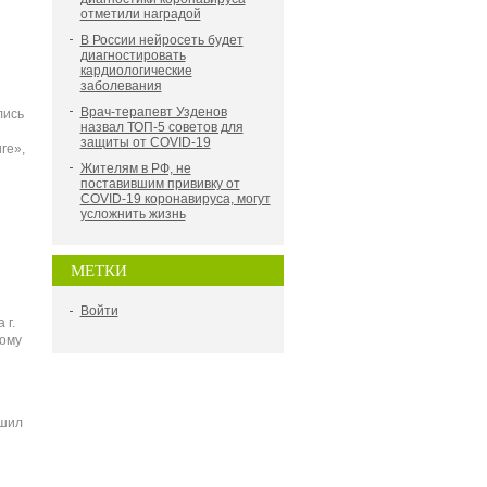
отметили наградой
В России нейросеть будет
диагностировать
кардиологические
заболевания
Врач-терапевт Узденов
лись
назвал ТОП-5 советов для
защиты от COVID-19
re»,
Жителям в РФ, не
1
поставившим прививку от
COVID-19 коронавируса, могут
усложнить жизнь
МЕТКИ
Войти
 г.
ому
ршил