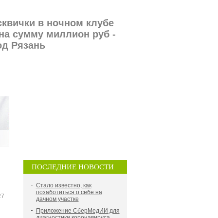
сквички в ночном клубе
на сумму миллион руб -
од Рязань
ПОСЛЕДНИЕ НОВОСТИ
Стало известно, как
позаботиться о себе на
27
дачном участке
Приложение СберМедИИ для
диагностики коронавируса