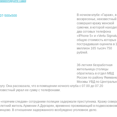
омментируйте сами
В ночном клубе «Гараж», в
воскресенье, неизвестный
совершил кражу женской
сумочки, в которой находи
два сотовых телефона
«IPhone 5» и «Vertu Signatu
общую стоимость которых
пострадавшая оценила в 
миллион 165 тысяч 750
рублей.
36-летняя безработная
жительница столицы
обратилась в отдел МВД
России по району Якиманка
Москвы УВД по Центральн
ругу. Она рассказала, что в помещении ночного клуба с 07.00 до 07.20
известный украл ее сумку с телефонами.
 «горячим следам» сотрудники полиции задержали преступника. Кражу сове
-летний житель Армении А.Дургарян, временно проживающий в подмосковном
инцово. В отношении задержанного возбуждено уголовное дело.