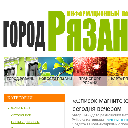
ГОРОД РЯЗАНЬ
НОВОСТИ РЯЗАНИ
ТРАНСПОРТ
КАРТА Р
РЯЗАНИ
КАТЕГОРИИ
«Список Магнитск
сегодня вечером
World News
Автомобили
Автор -
Дата размещения матер
Mari
Рубрика материала -
Мировые ново
Банки и финансы
Следите за комментариями с по