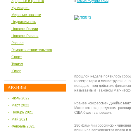
Здоровье и красота
И
комментируйте сами
Кулинария
Мировые новости
Недвижимость
Новости России
Новости Рязани
Разное
Ремонт и строительство
Спорт
Туризм
Юмор
прошлой неделе появилось сообщ
госсекретарю и министру финанс
попадают под действие финансов
АРХИВЫ
называемым «законом Магнитско
Июль 2022
Рранее конгрессмен Джеймс Макг
Март 2022
Магнитского», предложил расшир
Ноябрь 2021
США будет запрещен.
Май 2021
280 фамилий российских чиновни
Февраль 2021
принципа верховенства права и п