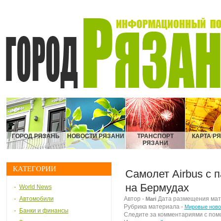
ГОРОД РЯЗАНЬ
НОВОСТИ РЯЗАНИ
ТРАНСПОРТ
КАРТА Р
РЯЗАНИ
КАТЕГОРИИ
Самолет Airbus с 
на Бермудах
World News
Автомобили
Автор -
Дата размещения матер
Mari
Рубрика материала -
Мировые ново
Банки и финансы
Следите за комментариями с по