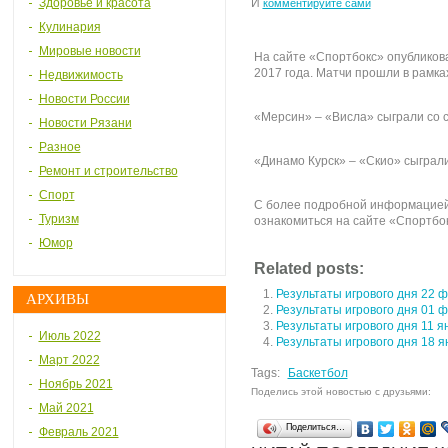
Здоровье и красота
И
комментируйте сами
Кулинария
Мировые новости
На сайте «Спортбокс» опубликов
2017 года. Матчи прошли в рамка
Недвижимость
Новости России
«Мерсин» – «Висла» сыграли со с
Новости Рязани
Разное
«Динамо Курск» – «Скио» сыграли
Ремонт и строительство
Спорт
С более подробной информацией 
Туризм
ознакомиться на сайте «Спортбок
Юмор
Related posts:
Результаты игрового дня 22 ф
АРХИВЫ
Результаты игрового дня 01 
Результаты игрового дня 11 я
Июль 2022
Результаты игрового дня 18 я
Март 2022
Tags:
Баскетбол
Ноябрь 2021
Поделись этой новостью с друзьями:
Май 2021
Поделиться…
Февраль 2021