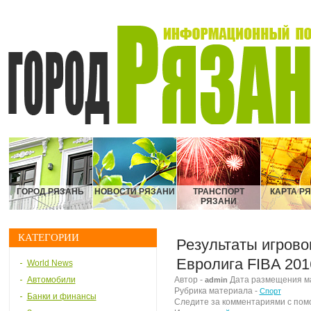
ГОРОД РЯЗАНЬ
НОВОСТИ РЯЗАНИ
ТРАНСПОРТ
КАРТА Р
РЯЗАНИ
КАТЕГОРИИ
Результаты игрово
Евролига FIBA 201
World News
Автомобили
Автор -
Дата размещения мат
admin
Рубрика материала -
Спорт
Банки и финансы
Следите за комментариями с по