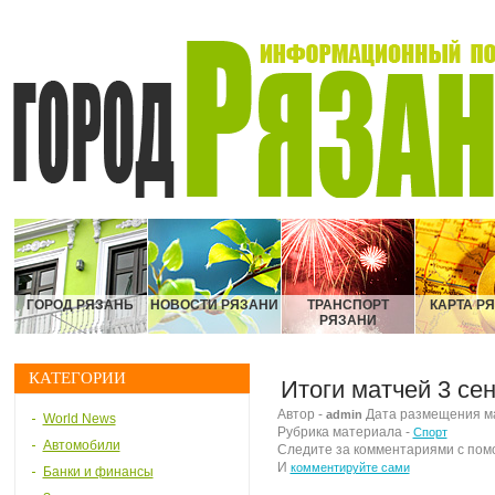
ГОРОД РЯЗАНЬ
НОВОСТИ РЯЗАНИ
ТРАНСПОРТ
КАРТА Р
РЯЗАНИ
КАТЕГОРИИ
Итоги матчей 3 се
Автор -
Дата размещения мат
admin
World News
Рубрика материала -
Спорт
Автомобили
Следите за комментариями с по
И
комментируйте сами
Банки и финансы