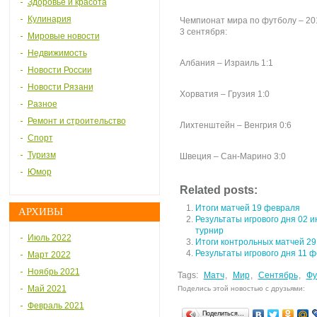
Здоровье и красота
Кулинария
Чемпионат мира по футболу – 201
3 сентября:
Мировые новости
Недвижимость
Албания – Израиль 1:1
Новости России
Новости Рязани
Хорватия – Грузия 1:0
Разное
Ремонт и строительство
Лихтенштейн – Венгрия 0:6
Спорт
Туризм
Швеция – Сан-Марино 3:0
Юмор
Related posts:
Итоги матчей 19 февраля
АРХИВЫ
Результаты игрового дня 02 
турнир
Июль 2022
Итоги контрольных матчей 29
Результаты игрового дня 11 
Март 2022
Ноябрь 2021
Tags:
Матч
,
Мир
,
Сентябрь
,
Фу
Май 2021
Поделись этой новостью с друзьями:
Февраль 2021
Поделиться…