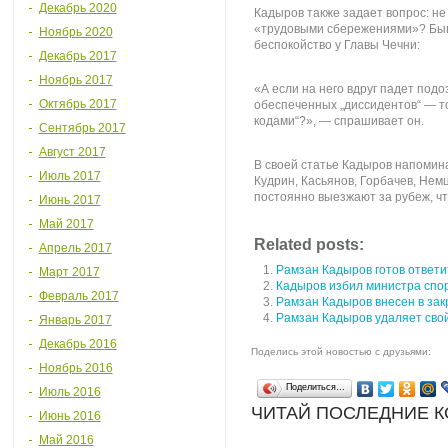
Декабрь 2020
Кадыров также задает вопрос: не
«трудовыми сбережениями»? Бы
Ноябрь 2020
беспокойство у Главы Чечни:
Декабрь 2017
Ноябрь 2017
«А если на него вдруг падет подо
Октябрь 2017
обеспеченных „диссидентов“ — тог
кодами“?», — спрашивает он.
Сентябрь 2017
Август 2017
В своей статье Кадыров напомин
Июль 2017
Кудрин, Касьянов, Горбачев, Нем
постоянно выезжают за рубеж, чт
Июнь 2017
Май 2017
Related posts:
Апрель 2017
Рамзан Кадыров готов ответи
Март 2017
Кадыров избил министра спор
Февраль 2017
Рамзан Кадыров внесен в зак
Рамзан Кадыров удаляет свой 
Январь 2017
Декабрь 2016
Поделись этой новостью с друзьями:
Ноябрь 2016
Поделиться…
Июль 2016
ЧИТАЙ ПОСЛЕДНИЕ 
Июнь 2016
Май 2016