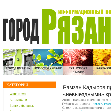
ГОРОД РЯЗАНЬ
НОВОСТИ РЯЗАНИ
ТРАНСПОРТ
КАРТА Р
РЯЗАНИ
КАТЕГОРИИ
Рамзан Кадыров п
«невыездными» кр
World News
Автомобили
Автор -
Дата размещения матер
Mari
Рубрика материала -
Новости Росс
Банки и финансы
Следите за комментариями с по