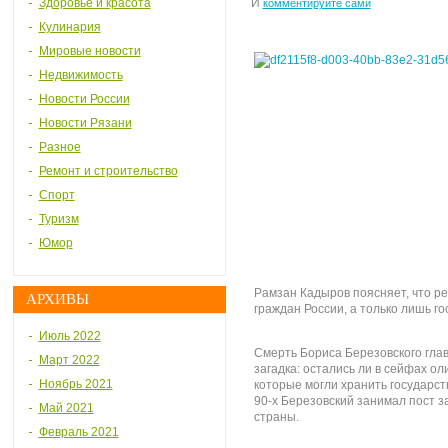
Здоровье и красота
И
комментируйте сами
Кулинария
Мировые новости
Недвижимость
Новости России
Новости Рязани
Разное
Ремонт и строительство
Спорт
Туризм
Юмор
Рамзан Кадыров поясняет, что ре
АРХИВЫ
граждан России, а только лишь г
Июль 2022
Смерть Бориса Березовского глав
Март 2022
загадка: остались ли в сейфах ол
Ноябрь 2021
которые могли хранить государст
90-х Березовский занимал пост 
Май 2021
страны.
Февраль 2021