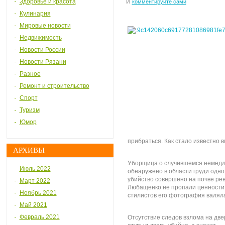
Здоровье и красота
И
комментируйте сами
Кулинария
Мировые новости
Недвижимость
Новости России
Новости Рязани
Разное
Ремонт и строительство
Спорт
Туризм
Юмор
прибраться. Как стало известно 
АРХИВЫ
Уборщица о случившемся немедл
Июль 2022
обнаружено в области груди одно
убийство совершено на почве рев
Март 2022
Любащенко не пропали ценности,
Ноябрь 2021
стилистов его фотография валяла
Май 2021
Февраль 2021
Отсутствие следов взлома на двер