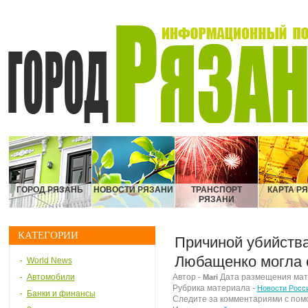
ГОРОД РЯЗАНЬ
НОВОСТИ РЯЗАНИ
ТРАНСПОРТ
КАРТА Р
РЯЗАНИ
КАТЕГОРИИ
Причиной убийства
Любащенко могла с
World News
Автомобили
Автор -
Дата размещения матер
Mari
Рубрика материала -
Новости Росс
Банки и финансы
Следите за комментариями с по