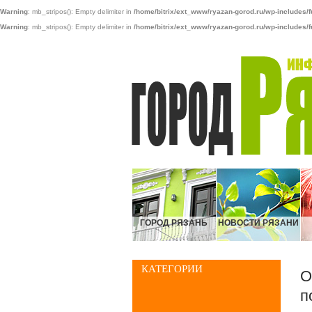
Warning
: mb_stripos(): Empty delimiter in
/home/bitrix/ext_www/ryazan-gorod.ru/wp-includes/f
Warning
: mb_stripos(): Empty delimiter in
/home/bitrix/ext_www/ryazan-gorod.ru/wp-includes/f
ГОРОД РЯЗАНЬ
НОВОСТИ РЯЗАНИ
КАТЕГОРИИ
О
п