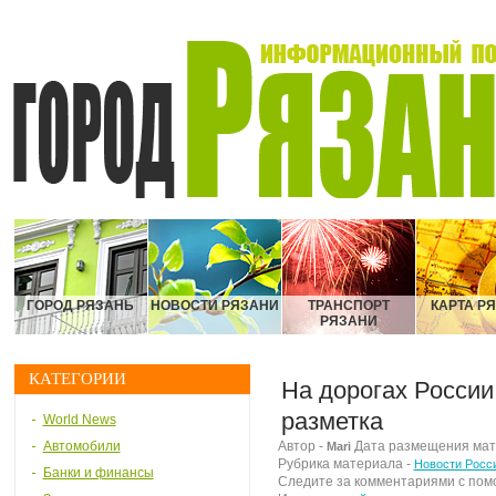
ГОРОД РЯЗАНЬ
НОВОСТИ РЯЗАНИ
ТРАНСПОРТ
КАРТА Р
РЯЗАНИ
КАТЕГОРИИ
На дорогах России
разметка
World News
Автомобили
Автор -
Дата размещения матер
Mari
Рубрика материала -
Новости Росс
Банки и финансы
Следите за комментариями с по