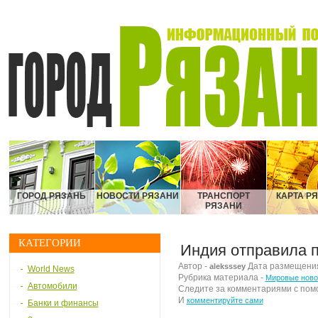
ГОРОД РЯЗАНЬ
НОВОСТИ РЯЗАНИ
ТРАНСПОРТ
КАРТА Р
РЯЗАНИ
КАТЕГОРИИ
Индия отправила 
Автор -
Дата размещения 
aleksssey
World News
Рубрика материала -
Мировые ново
Автомобили
Следите за комментариями с по
И
комментируйте сами
Банки и финансы