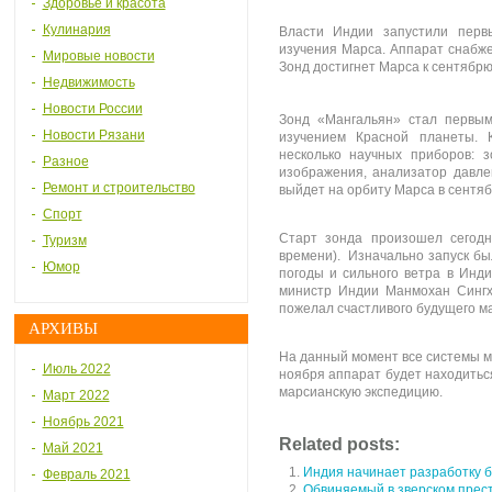
Здоровье и красота
Кулинария
Власти Индии запустили перв
изучения Марса. Аппарат снабж
Мировые новости
Зонд достигнет Марса к сентябрю
Недвижимость
Новости России
Зонд «Мангальян» стал первы
Новости Рязани
изучением Красной планеты. К
несколько научных приборов: 
Разное
изображения, анализатор давле
Ремонт и строительство
выйдет на орбиту Марса в сентяб
Спорт
Старт зонда произошел сегодня
Туризм
времени). Изначально запуск бы
Юмор
погоды и сильного ветра в Инд
министр Индии Манмохан Сингх
пожелал счастливого будущего м
АРХИВЫ
На данный момент все системы м
Июль 2022
ноября аппарат будет находиться
марсианскую экспедицию.
Март 2022
Ноябрь 2021
Related posts:
Май 2021
Индия начинает разработку 
Февраль 2021
Обвиняемый в зверском прест