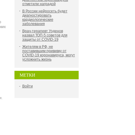
отметили наградой
В России нейросеть будет
диагностировать
кардиологические
о
заболевания
ких
Врач-терапевт Узденов
назвал ТОП-5 советов для
защиты от COVID-19
Жителям в РФ, не
поставившим прививку от
COVID-19 коронавируса, могут
усложнить жизнь
МЕТКИ
Войти
и.