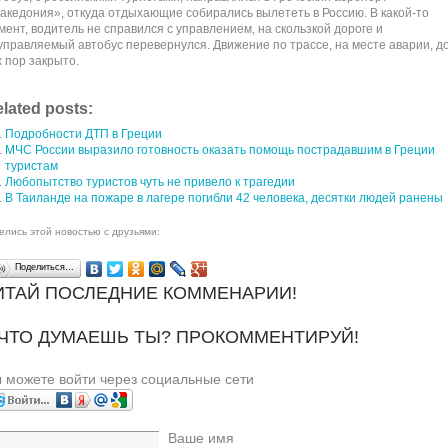
акедония», откуда отдыхающие собирались вылететь в Россию. В какой-то
мент, водитель не справился с управлением, на скользкой дороге и
управляемый автобус перевернулся. Движение по трассе, на месте аварии, д
х пор закрыто.
lated posts:
Подробности ДТП в Греции
МЧС России выразило готовность оказать помощь пострадавшим в Греции
туристам
Любопытство туристов чуть не привело к трагедии
В Таиланде на пожаре в лагере погибли 42 человека, десятки людей ранены
елись этой новостью с друзьями:
Поделиться…
ИТАЙ ПОСЛЕДНИЕ КОММЕНАРИИ!
 ЧТО ДУМАЕШЬ ТЫ? ПРОКОММЕНТИРУЙ!
 можете войти через социальные сети
Ваше имя