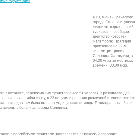
омментируйте сами
ДТП, вблизи Греческого
города Салоники, унесл
жизни четверых российс
туристов — сообщает
агентство новостей
Naftemporiki. Трагедия
произошла на 22-м
километре трассы
Салоники-Халкидики, в
04.30 утра по местному
времени (03.30 мск).
его в автобусе, перевозившим туристов, было 51 человек. В результате ДТП,
тверо из них погибли сразу, а 23 получили ранения различной степени тяжест
ем пострадавшим была оказана медицинская помощь. Тяжелораненые были
ставлены в больницы города Салоники.
тобус, с российскими туристами, направлялся в Греческий аэропорт