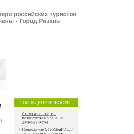
веро российских туристов
нены - Город Рязань
ПОСЛЕДНИЕ НОВОСТИ
в
Стало известно, как
позаботиться о себе на
03
дачном участке
Приложение СберМедИИ для
диагностики коронавируса