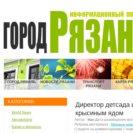
ГОРОД РЯЗАНЬ
НОВОСТИ РЯЗАНИ
ТРАНСПОРТ
КАРТА Р
РЯЗАНИ
КАТЕГОРИИ
Директор детсада 
крысиным ядом
World News
Автомобили
Автор -
Дата размещения матер
Mari
Рубрика материала -
Мировые ново
Банки и финансы
Следите за комментариями с по