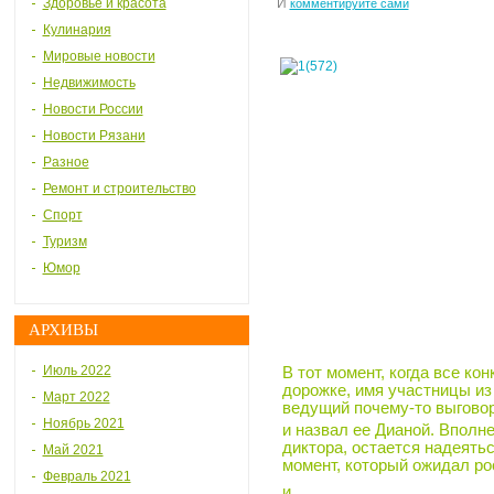
Здоровье и красота
И
комментируйте сами
Кулинария
Мировые новости
Недвижимость
Новости России
Новости Рязани
Разное
Ремонт и строительство
Спорт
Туризм
Юмор
АРХИВЫ
Июль 2022
В тот момент, когда все ко
дорожке, имя участницы из
Март 2022
ведущий почему-то выговор
Ноябрь 2021
и назвал ее Дианой. Вполн
диктора, остается надеять
Май 2021
момент, который ожидал ро
Февраль 2021
и.