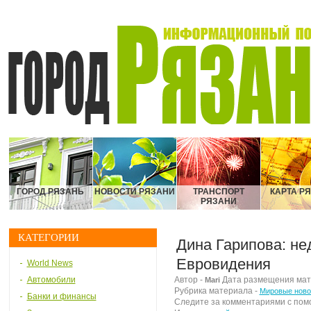
ГОРОД РЯЗАНЬ
НОВОСТИ РЯЗАНИ
ТРАНСПОРТ
КАРТА Р
РЯЗАНИ
КАТЕГОРИИ
Дина Гарипова: не
Евровидения
World News
Автомобили
Автор -
Дата размещения матер
Mari
Рубрика материала -
Мировые ново
Банки и финансы
Следите за комментариями с по