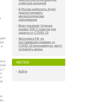
отметили наградой
В России нейросеть будет
диагностировать
кардиологические
а
заболевания
Врач-терапевт Узденов
назвал ТОП-5 советов для
защиты от COVID-19
ющих
Жителям в РФ, не
щих
поставившим прививку от
COVID-19 коронавируса, могут
 в
усложнить жизнь
ли в
МЕТКИ
ргей
, с
Войти
ы»
по
щи
ла
ес.