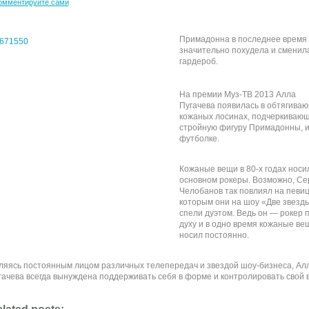
омментируйте сами
Примадонна в последнее время
значительно похудела и сменил
гардероб.
На премии Муз-ТВ 2013 Алла
Пугачева появилась в обтягива
кожаных лосинах, подчеркиваю
стройную фигуру Примадонны, и
футболке.
Кожаные вещи в 80-х годах носи
основном рокеры. Возможно, Се
Челобанов так повлиял на певицу
которым они на шоу «Две звезд
спели дуэтом. Ведь он — рокер 
духу и в одно время кожаные ве
носил постоянно.
ляясь постоянным лицом различных телепередач и звездой шоу-бизнеса, Ал
гачева всегда вынуждена поддерживать себя в форме и контролировать свой в