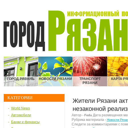
ГОРОД РЯЗАНЬ
НОВОСТИ РЯЗАНИ
ТРАНСПОРТ
КАРТА Р
РЯЗАНИ
КАТЕГОРИИ
Жители Рязани акт
незаконной реализ
World News
Автомобили
Автор -
Дата размещения мате
Fedu
Рубрика материала -
Новости Ряза
Банки и финансы
Следите за комментариями с по