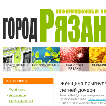
ГОРОД РЯЗАНЬ
НОВОСТИ РЯЗАНИ
ТРАНСПОРТ
КАРТА Р
РЯЗАНИ
КАТЕГОРИИ
Женщина прыгнула 
летней дочери
World News
Автомобили
Автор -
Дата размещения матер
Mari
Рубрика материала -
Мировые ново
Банки и финансы
Следите за комментариями с по