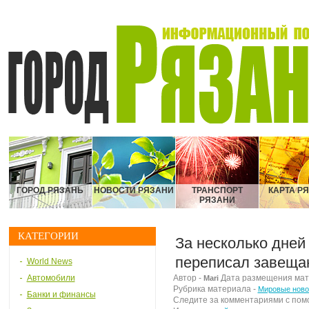
ГОРОД РЯЗАНЬ
НОВОСТИ РЯЗАНИ
ТРАНСПОРТ
КАРТА Р
РЯЗАНИ
КАТЕГОРИИ
За несколько дней
переписал завеща
World News
Автомобили
Автор -
Дата размещения матер
Mari
Рубрика материала -
Мировые ново
Банки и финансы
Следите за комментариями с по