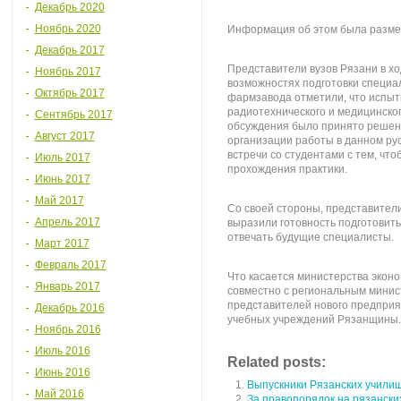
Декабрь 2020
Ноябрь 2020
Информация об этом была разме
Декабрь 2017
Представители вузов Рязани в хо
Ноябрь 2017
возможностях подготовки специал
Октябрь 2017
фармзавода отметили, что испыт
радиотехнического и медицинског
Сентябрь 2017
обсуждения было принято решен
Август 2017
организации работы в данном рус
встречи со студентами с тем, что
Июль 2017
прохождения практики.
Июнь 2017
Май 2017
Со своей стороны, представител
Апрель 2017
выразили готовность подготовит
отвечать будущие специалисты.
Март 2017
Февраль 2017
Что касается министерства эконо
Январь 2017
совместно с региональным минис
представителей нового предприят
Декабрь 2016
учебных учреждений Рязанщины.
Ноябрь 2016
Июль 2016
Related posts:
Июнь 2016
Выпускники Рязанских училищ
Май 2016
За правопорядок на рязански