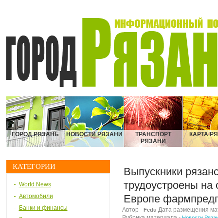
ГОРОД РЯЗАНЬ
НОВОСТИ РЯЗАНИ
ТРАНСПОРТ
КАРТА Р
РЯЗАНИ
КАТЕГОРИИ
Выпускники рязанс
трудоустроены на 
World News
Автомобили
Европе фармпред
Банки и финансы
Автор -
Дата размещения мате
Fedu
Рубрика материала -
Новости Ряза