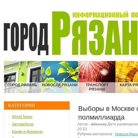
ГОРОД РЯЗАНЬ
НОВОСТИ РЯЗАНИ
ТРАНСПОРТ
КАРТА Р
РЯЗАНИ
КАТЕГОРИИ
Выборы в Москве о
полмиллиарда
World News
Автомобили
Автор -
Дата размещения 
aleksssey
20:33
Банки и финансы
Рубрика материала -
Новости Росс