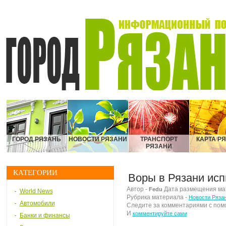
ГОРОД РЯЗАНЬ
НОВОСТИ РЯЗАНИ
ТРАНСПОРТ
КАРТА Р
РЯЗАНИ
КАТЕГОРИИ
Воры в Рязани исп
Автор -
Дата размещения матер
Fedu
World News
Рубрика материала -
Новости Ряза
Автомобили
Следите за комментариями с по
И
комментируйте сами
Банки и финансы