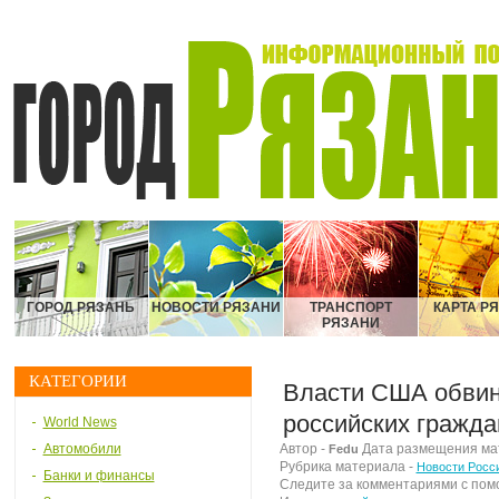
ГОРОД РЯЗАНЬ
НОВОСТИ РЯЗАНИ
ТРАНСПОРТ
КАРТА Р
РЯЗАНИ
КАТЕГОРИИ
Власти США обвин
российских гражда
World News
Автомобили
Автор -
Дата размещения мате
Fedu
Рубрика материала -
Новости Росс
Банки и финансы
Следите за комментариями с по