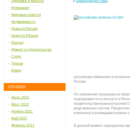
Здоровье и красота
И
комментируйте сами
Кулинария
Мировые новости
Недвижимость
Новости России
Новости Рязани
Разное
Ремонт и строительство
Спорт
Туризм
Юмор
россиянам обвинения в незаконн
Россию.
АРХИВЫ
По заявлению прокурора из бру
Июль 2022
подозреваются в экспорте в Рос
правительственным контролем СШ
Март 2022
ряде военных систем. Предполаг
Ноябрь 2021
в военные и разведывательные с
Май 2021
Февраль 2021
В данный момент переданные мат