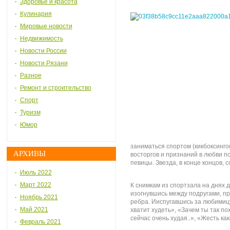
Здоровье и красота
Кулинария
Мировые новости
Недвижимость
Новости России
Новости Рязани
Разное
Ремонт и строительство
Спорт
Туризм
Юмор
заниматься спортом (кикбоксингом
АРХИВЫ
восторгов и признаний в любви 
певицы. Звезда, в конце концов, с
Июль 2022
Март 2022
К снимкам из спортзала на днях 
изогнувшись между подругами, п
Ноябрь 2021
ребра. Ииспугавшись за любимицу
Май 2021
хватит худеть», «Зачем ты так пох
сейчас очень худая..», «Жесть к
Февраль 2021