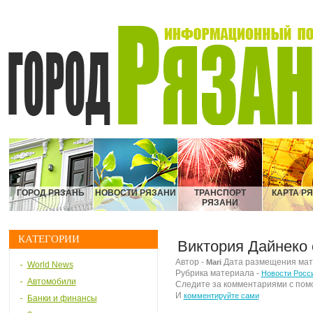
ГОРОД РЯЗАНЬ
НОВОСТИ РЯЗАНИ
ТРАНСПОРТ
КАРТА Р
РЯЗАНИ
КАТЕГОРИИ
Виктория Дайнеко 
Автор -
Дата размещения матер
Mari
World News
Рубрика материала -
Новости Росс
Автомобили
Следите за комментариями с по
И
комментируйте сами
Банки и финансы