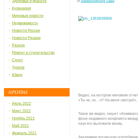
Здоровье и красота
И
комментируйте сами
Кулинария
Мировые новости
Недвижимость
Новости России
Новости Рязани
Разное
Ремонт и строительство
Спорт
Туризм
Юмор
АРХИВЫ
Видео, на котором чиновник отч
«Ты че, ох…л? На меня смотри!»,
Июль 2022
Март 2022
Такое же видео, пишет «Коммерса
Ноябрь 2021
фоне недавнего конфликта межд
наук его выложили вновь.
Май 2021
Февраль 2021
Академики посчитали оскорблени