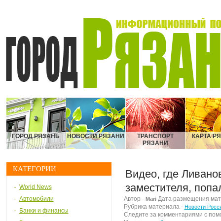
ГОРОД РЯЗАНЬ
НОВОСТИ РЯЗАНИ
ТРАНСПОРТ
КАРТА Р
РЯЗАНИ
КАТЕГОРИИ
Видео, где Ливано
заместителя, попа
World News
Автомобили
Автор -
Дата размещения матер
Mari
Рубрика материала -
Новости Росс
Банки и финансы
Следите за комментариями с по