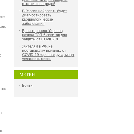
отметили наградой
В России нейросеть будет
диагностировать
дня
кардиологические
заболевания
сего
Врач-терапевт Узденов
назвал ТОП-5 советов для
защиты от COVID-19
Жителям в РФ, не
поставившим прививку от
COVID-19 коронавируса, могут
к
усложнить жизнь
МЕТКИ
Войти
ток,
а
в.