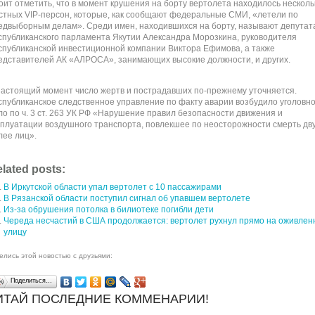
оит отметить, что в момент крушения на борту вертолета находилось несколь
стных VIP-персон, которые, как сообщают федеральные СМИ, «летели по
едвыборным делам». Среди имен, находившихся на борту, называют депутат
спубликанского парламента Якутии Александра Морозкина, руководителя
спубликанской инвестиционной компании Виктора Ефимова, а также
едставителей АК «АЛРОСА», занимающих высокие должности, и других.
настоящий момент число жертв и пострадавших по-прежнему уточняется.
спубликанское следственное управление по факту аварии возбудило уголовн
ло по ч. 3 ст. 263 УК РФ «Нарушение правил безопасности движения и
сплуатации воздушного транспорта, повлекшее по неосторожности смерть дву
лее лиц».
lated posts:
В Иркутской области упал вертолет с 10 пассажирами
В Рязанской области поступил сигнал об упавшем вертолете
Из-за обрушения потолка в билиотеке погибли дети
Череда несчастий в США продолжается: вертолет рухнул прямо на оживлен
улицу
елись этой новостью с друзьями:
Поделиться…
ИТАЙ ПОСЛЕДНИЕ КОММЕНАРИИ!