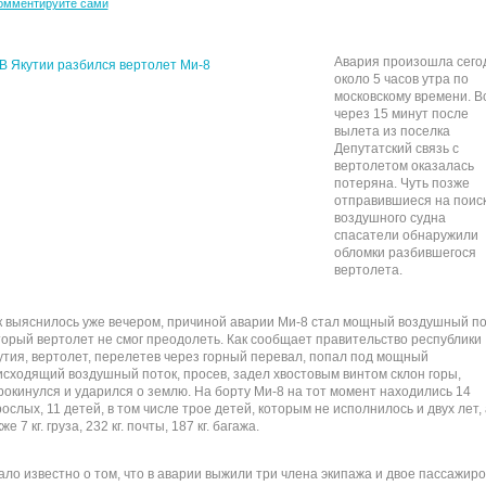
омментируйте сами
Авария произошла сего
около 5 часов утра по
московскому времени. В
через 15 минут после
вылета из поселка
Депутатский связь с
вертолетом оказалась
потеряна. Чуть позже
отправившиеся на поис
воздушного судна
спасатели обнаружили
обломки разбившегося
вертолета.
к выяснилось уже вечером, причиной аварии Ми-8 стал мощный воздушный по
торый вертолет не смог преодолеть. Как сообщает правительство республики
утия, вертолет, перелетев через горный перевал, попал под мощный
исходящий воздушный поток, просев, задел хвостовым винтом склон горы,
рокинулся и ударился о землю. На борту Ми-8 на тот момент находились 14
рослых, 11 детей, в том числе трое детей, которым не исполнилось и двух лет, 
же 7 кг. груза, 232 кг. почты, 187 кг. багажа.
ало известно о том, что в аварии выжили три члена экипажа и двое пассажиро