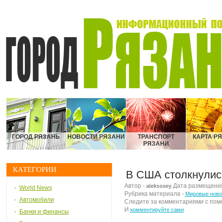
ГОРОД РЯЗАНЬ
НОВОСТИ РЯЗАНИ
ТРАНСПОРТ
КАРТА Р
РЯЗАНИ
КАТЕГОРИИ
В США столкнулись
Автор -
Дата размещения 
aleksssey
World News
Рубрика материала -
Мировые ново
Автомобили
Следите за комментариями с по
И
комментируйте сами
Банки и финансы