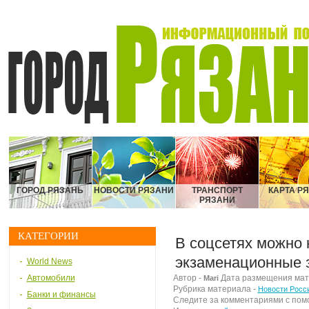
ГОРОД РЯЗАНЬ
НОВОСТИ РЯЗАНИ
ТРАНСПОРТ
КАРТА Р
РЯЗАНИ
КАТЕГОРИИ
В соцсетях можно 
экзаменационные 
World News
Автомобили
Автор -
Дата размещения матер
Mari
Рубрика материала -
Новости Росс
Банки и финансы
Следите за комментариями с по