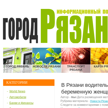
ГОРОД РЯЗАНЬ
НОВОСТИ РЯЗАНИ
ТРАНСПОРТ
КАРТА Р
РЯЗАНИ
КАТЕГОРИИ
В Рязани водитель
беременную женщ
World News
Автомобили
Автор -
Дата размещения матер
Mari
Рубрика материала -
Новости Ряза
Банки и финансы
Следите за комментариями с по