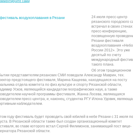
омментируйте сами
24 июля пресс-центр
рязанского городского с
встречал в своих стенах
пресс-конференцию,
посвященную проведен
Рязани фестиваля
воздухоплавания «Небо
России 2012». Это уже
десятый по счету
международный фестив
такого плана.
Об этом традиционном
бытии представителям рязанских СМИ поведали Александр Маврин, тех.
ректор предстоящего фестиваля, Марина Кащеева, находящаяся на посту
чальника отдела комитета по физ.культуре и спорту Рязанской области,
адимир Усков, являющийся кандидатом географических наук, а также
ководителем научной программы фестиваля, Жанна Лосева, являющаяся
ководителем пресс-центра, и, наконец, студентка РГУ Илона Удовик, являюща
ортивным наблюдателем.
этом году фестиваль будет проводить свой юбилей в небе Рязани с 31 июля по
густа. В Рязанской области также был создан организационный комитет
стиваля, во главе которого встал Сергей Филимонов, занимающий пост вице-
бернатора Рязанской области.