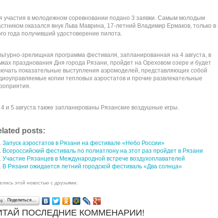
я участия в молодежном соревновании подано 3 заявки. Самым молодым
астником оказался внук Льва Маврина, 17-летний Владимир Ермаков, только в
ого года получивший удостоверение пилота.
льтурно-зрелищная программа фестиваля, запланированная на 4 августа, в
мках празднования Дня города Рязани, пройдет на Ореховом озере и будет
лючать показательные выступления аэромоделей, представляющих собой
диоуправляемые копии тепловых аэростатов и прочие развлекательные
роприятия.
 4 и 5 августа также запланированы Рязанские воздушные игры.
lated posts:
Запуск аэростатов в Рязани на фестивале «Небо России»
Всероссийский фестиваль по полиатлону на этот раз пройдет в Рязани
Участие Рязанцев в Международной встрече воздухоплавателей
В Рязани ожидается летний городской фестиваль «Два солнца»
елись этой новостью с друзьями:
Поделиться…
ИТАЙ ПОСЛЕДНИЕ КОММЕНАРИИ!