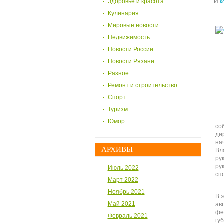
Здоровье и красота
И
к
Кулинария
Мировые новости
Недвижимость
Новости России
Новости Рязани
Разное
Ремонт и строительство
Спорт
Туризм
Юмор
со
ди
на
АРХИВЫ
Вл
ру
ру
Июль 2022
сп
Март 2022
Ноябрь 2021
В 
Май 2021
ав
фе
Февраль 2021
гу