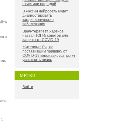
отметили наградой
В России нейросеть будет
диагностировать
кардиологические
айта
заболевания
Врач-терапевт Узденов
назвал ТОП-5 советов для
ию в
защиты от COVID-19
Жителям в РФ, не
поставившим прививку от
COVID-19 коронавируса, могут
усложнить жизнь
аль
МЕТКИ
Войти
яся
 5