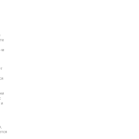
в
ате
-м
ет
ся
ни
с
 и
,
ется