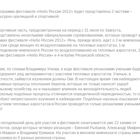
ограмма фестиваля «Небо России 2012» будет представлена 2 частями –
льтурно-зрелищной и спортивной.
ортивная часть, предусмотренная на период с 31 июля по 3августа,
едставлена несколькими официальными соревнованиями, которые проведут 
мках фестиваля «Небо России 2012». Речь, прежде всего, идет о 2-м чемпион
ссии среди женщин по воздухоплаванию на тепловых аэростатах, 1-м
лодежном чемпионате России по воздухоплаванию на тепловых аэростатах, 1
бке фестиваля «Небо России» и 4-м Кубке Рязанской области.
кже, по словам Владимира Ускова, в ходе фестиваля рязанскими учеными буд
едпринят ряд экспериментов с участием тепловых аэростатов. Ученые, в
стности, займутся изучением долины Оки. В настоящее время там наблюдают
тивные процессы оползания берегов, которые не только наносят ущерб
льскому хозяйству, но и оказывают влияние на жизнедеятельность людей.
скольку подобные процессы отличаются определенной периодичностью, то о
ебуют непрестанного изучения и наблюдения. Подобные научные изыскания 
астием тепловых аэростатов в России проводятся только рязанскими учеными
У.
 сегодняшний день для участия в фестивале начитывается уже 22 заявки от
лотов, среди которых четверо рязанцев – Евгений Рыбаков, Александр Маврин
в Маврин и Владимир Ермаков. На участие в женском чемпионате страны име
 заявок из 5 разных регионов страны.