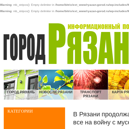
Warning
: mb_stripos(): Empty delimiter in
/home/bitrix/ext_www/ryazan-gorod.ru/wp-includes/f
Warning
: mb_stripos(): Empty delimiter in
/home/bitrix/ext_www/ryazan-gorod.ru/wp-includes/f
ГОРОД РЯЗАНЬ
НОВОСТИ РЯЗАНИ
ТРАНСПОРТ
КАРТА Р
РЯЗАНИ
КАТЕГОРИИ
В Рязани продолж
все на войну с мус