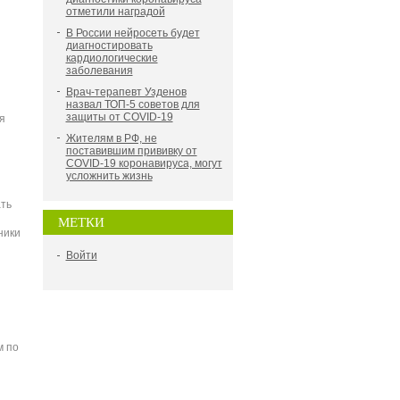
отметили наградой
В России нейросеть будет
диагностировать
кардиологические
заболевания
Врач-терапевт Узденов
назвал ТОП-5 советов для
защиты от COVID-19
я
Жителям в РФ, не
поставившим прививку от
COVID-19 коронавируса, могут
усложнить жизнь
ть
МЕТКИ
ники
Войти
м по