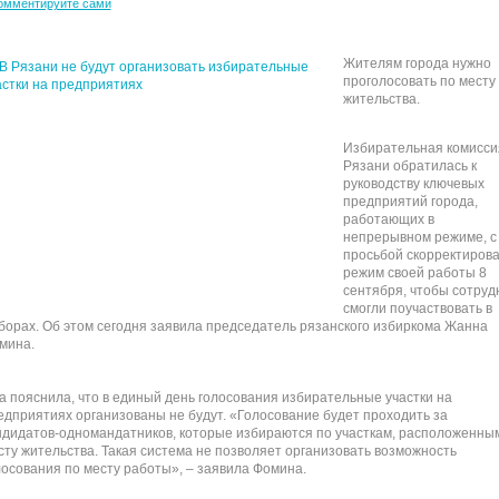
омментируйте сами
Жителям города нужно
проголосовать по месту
жительства.
Избирательная комисси
Рязани обратилась к
руководству ключевых
предприятий города,
работающих в
непрерывном режиме, с
просьбой скорректирова
режим своей работы 8
сентября, чтобы сотруд
смогли поучаствовать в
борах. Об этом сегодня заявила председатель рязанского избиркома Жанна
мина.
а пояснила, что в единый день голосования избирательные участки на
едприятиях организованы не будут. «Голосование будет проходить за
ндидатов-одномандатников, которые избираются по участкам, расположенны
сту жительства. Такая система не позволяет организовать возможность
лосования по месту работы», – заявила Фомина.