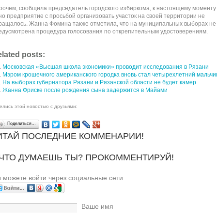
рочем, сообщила председатель городского избиркома, к настоящему моменту
но предприятие с просьбой организовать участок на своей территории не
ращалось. Жанна Фомина также отметила, что на муниципальных выборах не
едусмотрена процедура голосования по открепительным удостоверениям.
lated posts:
Московская «Высшая школа экономики» проводит исследования в Рязани
Мэром крошечного американского городка вновь стал четырехлетний мальчи
На выборах губернатора Рязани и Рязанской области не будет камер
Жанна Фриске после рождения сына задержится в Майами
елись этой новостью с друзьями:
Поделиться…
ИТАЙ ПОСЛЕДНИЕ КОММЕНАРИИ!
 ЧТО ДУМАЕШЬ ТЫ? ПРОКОММЕНТИРУЙ!
 можете войти через социальные сети
Ваше имя