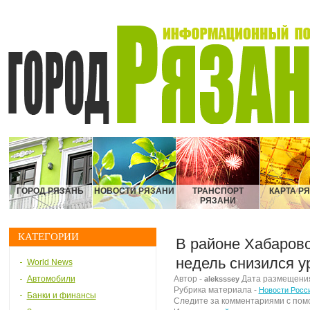
ГОРОД РЯЗАНЬ
НОВОСТИ РЯЗАНИ
ТРАНСПОРТ
КАРТА Р
РЯЗАНИ
КАТЕГОРИИ
В районе Хабаровс
недель снизился у
World News
Автомобили
Автор -
Дата размещения 
aleksssey
Рубрика материала -
Новости Росс
Банки и финансы
Следите за комментариями с по