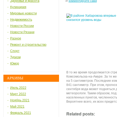
Здоровье и красота
И
комментируйте сами
Кулинария
Мировые новости
Недвижимость
Новости России
Новости Рязани
Разное
Ремонт и строительство
Спорт
Туризм
Юмор
В то же время продолжается стр
Комсомольска-на-Амуре. За те же
АРХИВЫ
на 5 сантиметров. Последние из
841 сантиметр. При этом, прогно
Июль 2022
сентября вода может подняться 
метеорологи. Таким образом, под
Март 2022
населенных пунктов, численность
Ноябрь 2021
Вероятнее всего, их всех придет
Май 2021
Февраль 2021
Related posts: