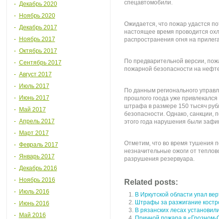
спецавтомобили.
Декабрь 2020
Ноябрь 2020
Ожидается, что пожар удастся по
Декабрь 2017
настоящее время проводится охл
Ноябрь 2017
распространения огня на прилег
Октябрь 2017
По предварительной версии, пож
Сентябрь 2017
пожарной безопасности на нефте
Август 2017
Июль 2017
По данным регионального управл
Июнь 2017
прошлого гоода уже привлекался 
штрафа в размере 150 тысяч руб
Май 2017
безопасности. Однако, санкции, п
Апрель 2017
этого года нарушения были зафи
Март 2017
Отметим, что во время тушения 
Февраль 2017
незначительные ожоги от теплово
Январь 2017
разрушения резервуара.
Декабрь 2016
Ноябрь 2016
Related posts:
Июль 2016
В Иркутской области упал ве
Штрафы за разжигание костро
Июнь 2016
В рязанских лесах установил
Май 2016
Причной пожара в «Грозном-