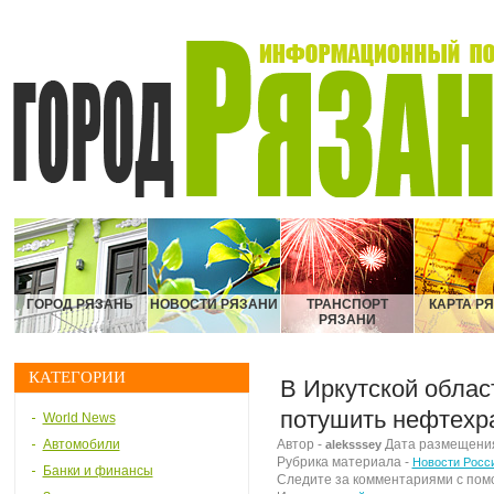
ГОРОД РЯЗАНЬ
НОВОСТИ РЯЗАНИ
ТРАНСПОРТ
КАРТА Р
РЯЗАНИ
КАТЕГОРИИ
В Иркутской облас
потушить нефтех
World News
Автомобили
Автор -
Дата размещения 
aleksssey
Рубрика материала -
Новости Росс
Банки и финансы
Следите за комментариями с по