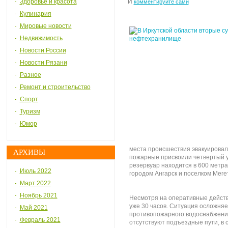
Здоровье и красота
И
комментируйте сами
Кулинария
Мировые новости
Недвижимость
Новости России
Новости Рязани
Разное
Ремонт и строительство
Спорт
Туризм
Юмор
места происшествия эвакуировал
АРХИВЫ
пожарные присвоили четвертый у
резервуар находится в 600 метр
Июль 2022
городом Ангарск и поселком Мегет
Март 2022
Ноябрь 2021
Несмотря на оперативные действ
уже 30 часов. Ситуация осложняе
Май 2021
противопожарного водоснабжения
Февраль 2021
отсутствуют подъездные пути, в с